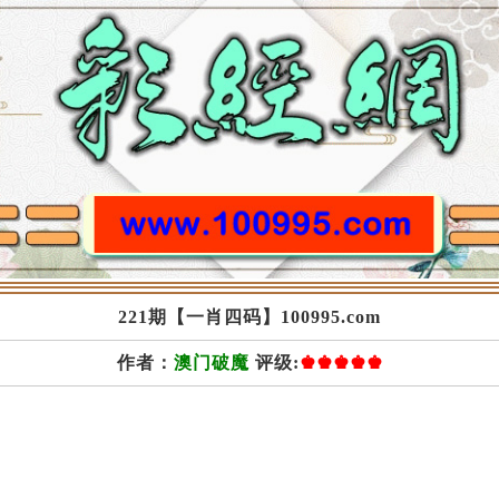
221期【一肖四码】100995.com
作者：
澳门破魔
评级:
♚♚♚♚♚