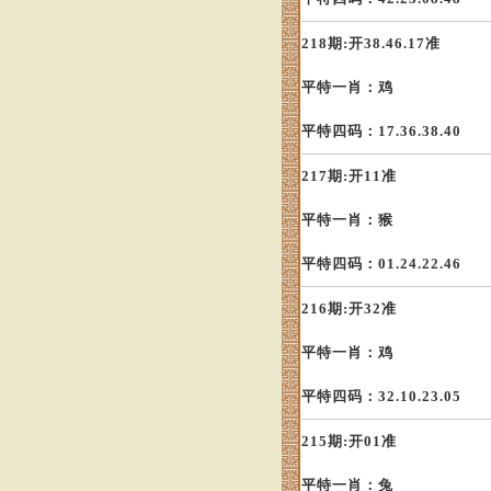
218期:开38.46.17准
平特一肖：鸡
平特四码：17.36.38.40
217期:开11准
平特一肖：猴
平特四码：01.24.22.46
216期:开32准
平特一肖：鸡
平特四码：32.10.23.05
215期:开01准
平特一肖：兔