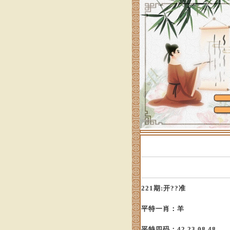
221期:开??准
平特一肖：羊
平特四码：42.23.08.48