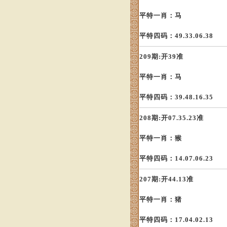
平特一肖：马
平特四码：49.33.06.38
209期:开39准
平特一肖：马
平特四码：39.48.16.35
208期:开07.35.23准
平特一肖：猴
平特四码：14.07.06.23
207期:开44.13准
平特一肖：猪
平特四码：17.04.02.13