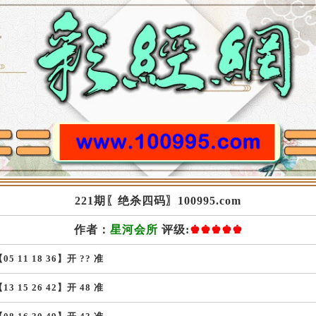
221期〖绝杀四码〗100995.com
作者：
星河会所
评级:
♚♚♚♚♚
 11 18 36】开 ?? 准
 15 26 42】开 48 准