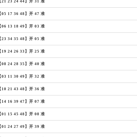
 23 24 44】开 31 准
 17 36 48】开 47 准
 13 18 49】开 03 准
 34 35 48】开 05 准
 24 26 33】开 25 准
 24 28 35】开 40 准
 11 30 49】开 32 准
 21 43 48】开 36 准
 16 39 47】开 07 准
 15 45 48】开 08 准
 24 27 49】开 39 准