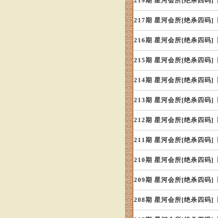
219期 星河会所[绝杀四码]【08
217期 星河会所[绝杀四码]【02
216期 星河会所[绝杀四码]【05
215期 星河会所[绝杀四码]【02
214期 星河会所[绝杀四码]【26
213期 星河会所[绝杀四码]【03
212期 星河会所[绝杀四码]【01
211期 星河会所[绝杀四码]【03
210期 星河会所[绝杀四码]【11
209期 星河会所[绝杀四码]【26
208期 星河会所[绝杀四码]【28