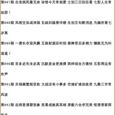
第087期 生老病死最无奈 珍惜今天常相爱 士别三日刮目看 七彩人生常
如甜！
第088期 风雨交加成泽国 瓦砾归隐替洋楼 生别五旬断消息 为嫡所逐七
岁离
第089期 一袭长衣迎风飘 五路财源应时招 善舞背后多精力 懒散无为叫
逍遥！
第090期 言多必失未必真 沉默是金更难撑 两样综合方痛快 五彩周边有
欢声
第091期 灾祸频繁闹亚欧 大战没有小事多 空难矿难加政变 九衢三市常
风波
第092期 志得意满塑形象 笑看成败真英雄 屏蔽六合求完美 恨透管家两