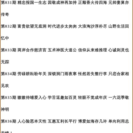
第031期 精忠报国一生志 因敬成神再加持 正顺香火传四海 元帅妻舅亦
传奇
第032期 富贵欲望无底洞 时代进步太匆匆 大浪淘沙淳朴尽 山野生活回
忆中
第033期 两岸合作慈济宫 五术神医大道公 信仰从来难推理 心诚则灵也
无踪
第034期 劳碌耕耘盼年关 深锁洞门雨夜寒 怅然若失整行李 只恋合家相
见欢
第035期 嗷嗷待哺爱入心 学舌逗趣如百灵 转眼不觉成年庆 一六花季敬
神明
第036期 人心险恶本天性 互惠互利长平行 博爱如海存几许 单向利用总