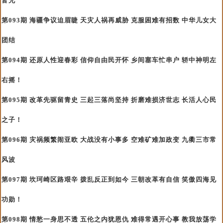
皆兄
第093期 海疆争议迫眉睫 天灾人祸再威胁 克服困难有招数 中华儿女大
团结
第094期 还原人性迎春彩 信仰自由民开怀 乡间塞车忙串户 轿中神明左
右摇！
第095期 改革先驱留青史 三起三落尚坚持 折磨难损济世志 长活人心民
之子！
第096期 灾祸频繁闹亚欧 大战没有小事多 空难矿难加政变 九衢三市常
风波
第097期 坎珂崎区路艰辛 拨乱反正到如今 三朝改革有自信 笑傲四海见
功勋！
第098期 情愁一身思不透 五伦之内犹恩仇 难得常遇开心事 教我放荡学