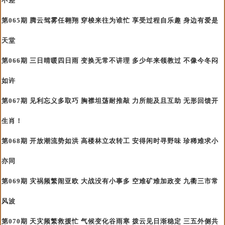
不差
第065期 腾云驾雾任翱翔 穿梭来往为谁忙 享受过程自乐趣 身边有爱是
天堂
第066期 三日晴暖四日雨 变换无常不讲理 多少年来领教过 不像今冬闷
如许
第067期 见利忘义多取巧 胸襟坦荡耐推敲 力所能及且互助 无形回馈开
生肖！
第068期 开放潮流势如洪 高楼林立农转工 安得闲时寻野味 珍稀难求小
亦同
第069期 灾祸频繁闹亚欧 大战没有小事多 空难矿难加政变 九衢三市常
风波
第070期 天灾频繁救援忙 气候变化谷雨寒 拨云见日渐稳定 三五外侧共