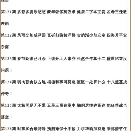
保留
第121期 多彩多姿乐悠悠 豪华奢侈莫强求 健康二字本宝贵 孟母三迁教
理由
第122期 风雨交加成泽国 瓦砾归隐替洋楼 古韵渐少却安定 四海升平安
乐窝
第123期 春节眨眼已月余 上线开工人未齐 虽然全年算十二 盛世吃穿没
问题！
第124期 弱肉强食欲占地 福德和事叫莫急 区区一处算什么 十八茔墓成
传奇！
第125期 太极周易无不通 五星三辰在掌中 鞠躬尽瘁称贤达 能征善战也
落空！
第126期 时事揉合最特殊 预测难保十不输 力求準确加有趣 来邮情节任