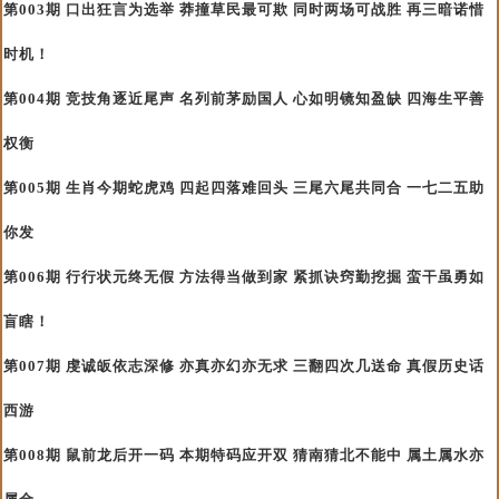
第003期 口出狂言为选举 莽撞草民最可欺 同时两场可战胜 再三暗诺惜
时机！
第004期 竞技角逐近尾声 名列前茅励国人 心如明镜知盈缺 四海生平善
权衡
第005期 生肖今期蛇虎鸡 四起四落难回头 三尾六尾共同合 一七二五助
你发
第006期 行行状元终无假 方法得当做到家 紧抓诀窍勤挖掘 蛮干虽勇如
盲瞎！
第007期 虔诚皈依志深修 亦真亦幻亦无求 三翻四次几送命 真假历史话
西游
第008期 鼠前龙后开一码 本期特码应开双 猜南猜北不能中 属土属水亦