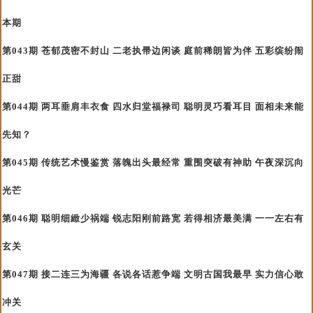
本期
第043期 苍郁茂密不封山 二老执帚边闲谈 庭前稀朗皆为伴 五彩缤纷闹
正甜
第044期 两耳垂肩丰衣食 四水归堂福禄司 聪明灵巧看耳目 面相未来能
先知？
第045期 传统艺术慢鉴赏 落魄出头最经常 重围突破有神助 午夜深沉向
光芒
第046期 聪明细緻少祸端 锐志阳刚前路宽 若得相济最美满 一一左右有
玄关
第047期 接二连三为海疆 各说各话惹争端 文明古国我最早 实力信心敢
冲关