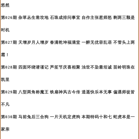
悠然
第026期 杂草丛生凿坟地 石珠成排问事宜 自作主张惹师怒 剩两三颗是
时机
第027期 天增岁月人增岁 春满乾坤福满堂 一醉无优容乱语 不管头上两
霜！
第028期 四面环绕请谨记 芦笙节庆喜相聚 浊世不染最坦诚 苗岭明珠在
凯里
第029期 八型两角称魔王 铁扇神风古今传 逍遥快乐本无事 偏遇师徒皆
不凡
第030期 马前兔后三合狗 一片天机定虎狗 本期特码十和七 蛇虎本是一
家亲