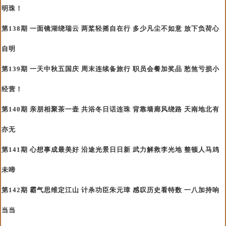
明珠！
第138期 一面镜湖绕瑞云 两桨轻摇自在行 多少凡尘不如意 放下负荷心
自明
第139期 一天中秋五国庆 周末连续备旅行 职员会餐加奖品 愁煞亏损小
经营！
第140期 亲朋相聚茶一壶 共浴冬日话连珠 背靠墙廊风绕路 天南地北有
亦无
第141期 心想事成最美好 沿途光景日日新 武力解救李光地 整顿人马鸡
未啼
第142期 霸气思维定江山 计杀功臣朱元璋 感叹历史看特数 一八加持响
当当