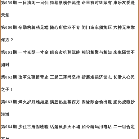
第059期 一日清闲一日仙 街巷纵横任流连 命里有时终须有 康乐友爱是
天堂
第060期 辛勤构筑稍见端 随心所欲业不专 闭门造车频施压 六神无主靠
何方？
第061期 一寸光阴一寸金 组合玄机莫沉吟 相识相聚与相知 来生隔世不
如时
第062期 改革先驱留青史 三起三落尚坚持 折磨难损济世志 长活人心民
之子！
第063期 烽火岁月难如愿 满腔热血慕西方 因缘际会偷出境 恶比虎狼沙
漠滩
第064期 少住古厝闹喳喳 话题虽多天不塌 如今猜码用电话 二一组合定