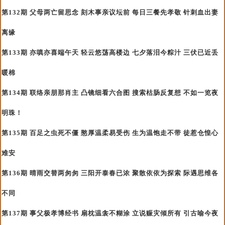
第132期 父母两亡留思念 刻木事亲议坛前 每日三餐先孝敬 针刺血出妻
离缘
第133期 亦嗔亦喜端午天 轻云悠荡高楼边 七夕落泪今粽汁 三伏已近丢
暖棉
第134期 联络亲朋那肖主 凸镜细看六合图 搜索枯肠反复想 不如一览夜
明珠！
第135期 百足之虫死不僵 憨厚温柔易受伤 生为温饱走不带 徒惹仓惶心
难安
第136期 晴雨交替两匆匆 三阳开泰春已浓 聚散依依为探索 际遇思维各
不同
第137期 事父极孝博经书 扇枕温衾不糊涂 立说赈灾倾所有 引古喻今夜