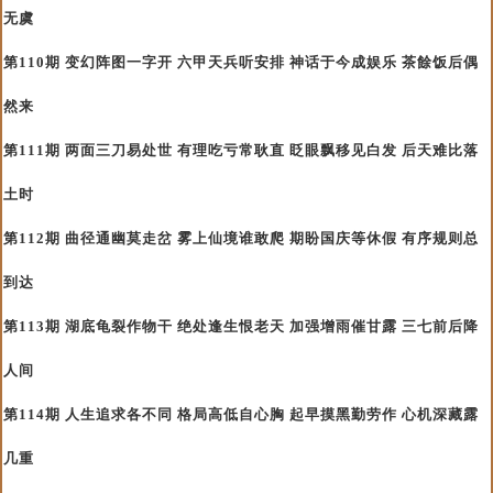
无虞
第110期 变幻阵图一字开 六甲天兵听安排 神话于今成娱乐 茶餘饭后偶
然来
第111期 两面三刀易处世 有理吃亏常耿直 眨眼飘移见白发 后天难比落
土时
第112期 曲径通幽莫走岔 雾上仙境谁敢爬 期盼国庆等休假 有序规则总
到达
第113期 湖底龟裂作物干 绝处逢生恨老天 加强增雨催甘露 三七前后降
人间
第114期 人生追求各不同 格局高低自心胸 起早摸黑勤劳作 心机深藏露
几重