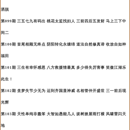
洒脱
第099期 三五七九有码出 桃花太监找妇人 三前四后五发财 马上三下中
间二
第100期 首尾相顾无终点 阴阳转化永缠绵 道法自然修真谛 收放自如种
福田
第101期 三生有幸怀感恩 八方救援情最真 多少得失厉害事 笑傲江湖乐
此生！
第102期 贪梦失节少无为 运到齐国显神威 名相管仲开盛世 三一前后现
光辉
第103期 天性单纯非蠢笨 大智如愚能几人 拔树掀屋雨打横 风啸雷闪天
地