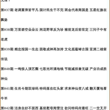
无情！
第037期 老调重弹皆平凡 国计民生干不完 两会代表商国是 五星红旗在
飘扬
第038期 万里碧空朵朵云 闲花野草反为珍 猴前龙后前世定 三问子中有
老虎
第039期 精忠报国一生志 因敬成神再加持 文化底蕴铸古国 亚洲二雄留
传说
第040期 一鸣惊人演艺圈 七彩光环满地钱 节能减排兼无碳 产业功成胜
神仙
第041期 生肖今期双绿码 特码落在红头家 求来神仙变八戒 翻天覆地看
牛羊
第042期 洁身自好不面西 墓前慰母闻雷泣 欲问特码何最旺 二一交叉开