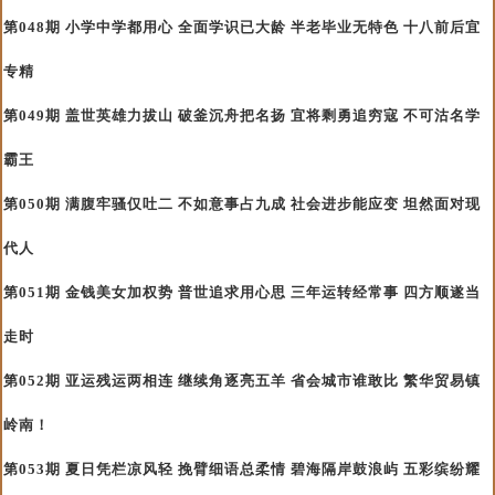
第048期 小学中学都用心 全面学识已大龄 半老毕业无特色 十八前后宜
专精
第049期 盖世英雄力拔山 破釜沉舟把名扬 宜将剩勇追穷寇 不可沽名学
霸王
第050期 满腹牢骚仅吐二 不如意事占九成 社会进步能应变 坦然面对现
代人
第051期 金钱美女加权势 普世追求用心思 三年运转经常事 四方顺遂当
走时
第052期 亚运残运两相连 继续角逐亮五羊 省会城市谁敢比 繁华贸易镇
岭南！
第053期 夏日凭栏凉风轻 挽臂细语总柔情 碧海隔岸鼓浪屿 五彩缤纷耀