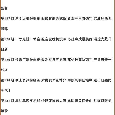
监督
第127期 易学太极仔细推 阳盛转弱渐式微 背离三三特码定 强取经历迎
晨晖
第128期 一寸光阴一寸金 组合玄机莫沉吟 心想事成最美好 沿途光景日
日新
第129期 娱乐巨彩传华夏 收发有度不累家 莫信长赢防两手 三遍思维一
线搭
第130期 领土资源保经济 尔虞我诈互博弈 手段高明任堵截 走出阴霾向
朝气！
第131期 单红单蓝实易找 特码蓝波送大家 遂唱阳关四叠曲 红红双眼嫦
娥爱