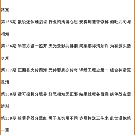
路宽
第155期 欲说还休难启齿 行业鸿沟留心思 安得周遭皆谅解 倾吐几句与
相知
第156期 半亩方塘一鉴开 天光云影共徘徊 问渠那得清如许 为有源头活
水来
第157期 正顺香火传四海 元帅妻舅亦传奇 译经工程史第一 组合神话更
灵活
第158期 话可投机分境界 好恶相知无正邪 结果过程各留意 娱伴战友需
辨别
第159期 拾葚异器分黑红 母子充饥用不同 赤眉怜送三斗米 乱世温饱第
一重