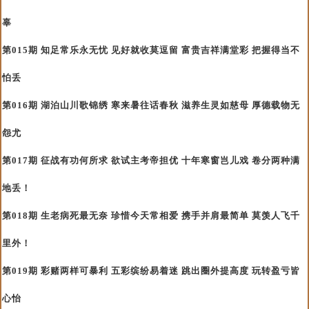
辜
第015期 知足常乐永无忧 见好就收莫逗留 富贵吉祥满堂彩 把握得当不
怕丢
第016期 湖泊山川歌锦绣 寒来暑往话春秋 滋养生灵如慈母 厚德载物无
怨尤
第017期 征战有功何所求 欲试主考帝担优 十年寒窗岂儿戏 卷分两种满
地丢！
第018期 生老病死最无奈 珍惜今天常相爱 携手并肩最简单 莫羡人飞千
里外！
第019期 彩赌两样可暴利 五彩缤纷易着迷 跳出圈外提高度 玩转盈亏皆
心怡