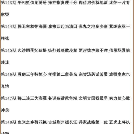
第143期 争相贬值闹纷纷 操控指责理十分 肉价房价就地滚 迷茫一片专
家昏
第144期 捍卫主权护海疆 摩擦四起为油田 弹丸之地多少事 紧绷东亚一
根弦
第145期 久违雨季忆孩提 街灯孤冷散步希 两岸猿声蹄不住 借用场景喻
凄迷
第146期 母病三年持恒心 孝排第二留美名 亲尝汤药试苦烫 难得皇家也
真情
第147期 接二连三为海疆 各说各话惹争端 文明古国我最早 实力信心敢
冲关
第148期 鱼米之乡荷花艳 古城荆州扼长江 兵家战略第一位 五虎上将执