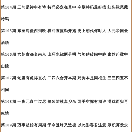
第104期 三句是诗中有诗 特码必定在其中 今期特码最好找 红头绿尾藏
特码
第105期 东至海疆西到欧 横冲直撞勤开拓 史上朝代何时大 大元帝国最
酒脱
第106期 六朝古都名南京 山环水绕两分明 气势磅砖闹中静 肃然起敬中
山陵
第107期 蛇里有虎得玄机 二四六合开本期 鸡狗本是同根生 三三四五不
相同
第108期 一夜元宵年过尽 整装陆续离乡亲 两手空挥有期许 满载而归再
叙情
第109期 万事起始有周期 于今登峰又造极 以此形容君注意 厚积薄发永