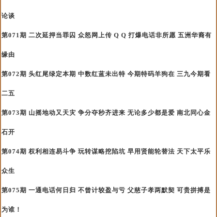
论谈
第071期 二次延押当罪囚 众怒网上传 Q Q 打爆电话非所愿 五洲华裔有
缘由
第072期 头红尾绿定本期 中数红蓝未出特 今期特码羊狗在 三九今期看
二五
第073期 山摇地动又天灾 争分夺秒齐进来 无论多少都是爱 南北同心金
石开
第074期 权利相连易斗争 玩转谋略挖陷坑 早用贤能轮替法 天下太平乐
众生
第075期 一通电话何日归 不曾计较盈与亏 父慈子孝两默契 可贵拼搏是
为谁！