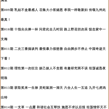
属金
第009期 乳姑不盒最感人 召集大小答媳恩 孝我一样敬新妇 传颂九州此
最真！
第010期 十指尖尖捧一杯 问君此去几时回 路上野花切勿采 惦念家中一
支梅
第011期 二次三番搞谈判 最恨暴力假慈善 自由脚步不停止 中国奇迹天
下看！
第012期 理性第一勿狂注 娱己娱人不贪图 有趣研究两不误 坦荡诚恳夜
明珠
第013期 获取奖来一生禄 灵蛇鼠洞一湖天 六合人生一五追 九开七虎鸡
出特
第014期 一支草 一点露 和谐社会互帮扶 施恩不求以后报 坦荡情怀天不