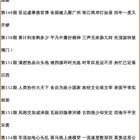
成鞭
第149期 亚运盛事接世博 各国健儿聚广州 珠江两岸灯如昼 四年一度又
开锣
第150期 算计到老剩多少 平凡中庸好精神 三声无奈肠九转 先顶旋转玻
璃门！
第151期 满腔热血出头地 难挡循环时光急 时常叹息运不济 匆忙已近落
日西
第152期 人类协作大天下 各自为政小国家 政经文化谁主宰 表面平等实
相差
第153期 风雨交加成泽国 瓦砾归隐替洋楼 古韵渐少却安定 四海升平安
乐窝
第154期 车流如电心头乱 斑马线上难横穿 一流速度数深圳 莫羡这里公