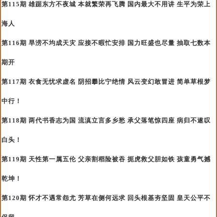
第115期 雄踞东方不夜城 本就繁荣再飞腾 国内最大不用讲 生平为荣上
海人
第116期 旱涝不均成天灾 应接不暇忙安排 国力旺盛也尽量 抽取七数本
期开
第117期 衣食无忧求虚名 阴招攀比宁绝情 风云变幻敢冒进 简单草根梦
中行！
第118期 两代书香志为国 流滇立言多乡愁 承父落笔惊四座 病归不遂叹
白头！
第119期 天性第一属五伦 父亲割稻险被吞 扼虎救父胆如铁 孩童勇气撼
乾坤！
第120期 怀才不遇常怨尤 芳草在侧何远求 回头根基夯坚固 皇天公平不