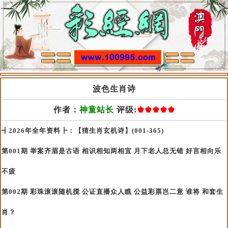
波色生肖诗
作者：
神童站长
评级:
♚♚♚♚♚
┫2026年全年资料┣：【猜生肖玄机诗】(001-365)
第001期 举案齐眉是古语 相识相知两相宜 月下老人总无错 好言相向乐
不疲
第002期 彩珠滚滚随机搅 公证直播众人瞧 公益彩票岂二意 谁将 和套生
肖？