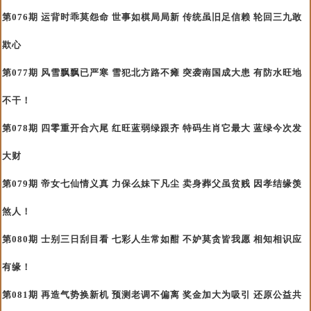
第076期 运背时乖莫怨命 世事如棋局局新 传统虽旧足信赖 轮回三九敢
欺心
第077期 风雪飘飘已严寒 雪犯北方路不瘫 突袭南国成大患 有防水旺地
不干！
第078期 四零重开合六尾 红旺蓝弱绿跟齐 特码生肖它最大 蓝绿今次发
大财
第079期 帝女七仙情义真 力保么妹下凡尘 卖身葬父虽贫贱 因孝结缘羡
煞人！
第080期 士别三日刮目看 七彩人生常如酣 不妒莫贪皆我愿 相知相识应
有缘！
第081期 再造气势换新机 预测老调不偏离 奖金加大为吸引 还原公益共