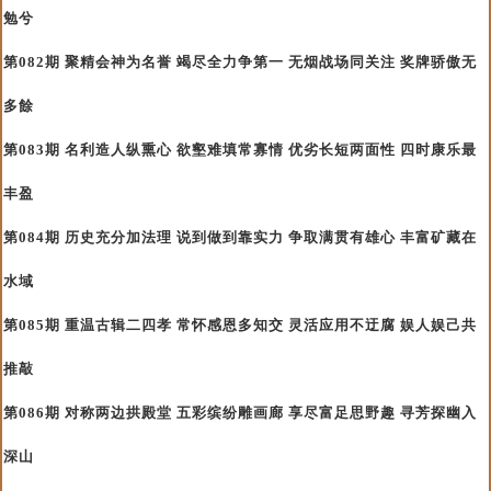
勉兮
第082期 聚精会神为名誉 竭尽全力争第一 无烟战场同关注 奖牌骄傲无
多餘
第083期 名利造人纵熏心 欲壑难填常寡情 优劣长短两面性 四时康乐最
丰盈
第084期 历史充分加法理 说到做到靠实力 争取满贯有雄心 丰富矿藏在
水域
第085期 重温古辑二四孝 常怀感恩多知交 灵活应用不迂腐 娱人娱己共
推敲
第086期 对称两边拱殿堂 五彩缤纷雕画廊 享尽富足思野趣 寻芳探幽入
深山