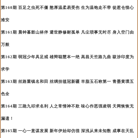
第160期 百足之虫死不僵 憨厚温柔易受伤 生为温饱走不带 徒惹仓惶心
难安
第161期 晨钟暮鼓山林伴 避世静修耐孤单 凡尘琐事无时尽 身入空门由
万般
第162期 弱冠少年具足戒 雄辩聪慧本一绝 高昌天竺路九曲 跋涉印度为
求学
第163期 丝路重镇名和田 丝绸挂毯冠新疆 羊脂玉石称第一 青墨黄璞五
色全
第164期 三跪九叩求名利 人之常情神不欺 味心作恶强凌弱 天网恢恢无
漏遗！
第165期 一心一意谋发展 新年伊始却仿徨 深浅从来未知数 成事在天乱