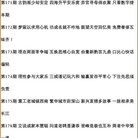
第171期 古韵渐少却安定 四海升平安乐窝 弃官寻母得欢聚 只看数字猜
本期
第172期 梦寐以求用心机 功成名就不咋地 眼望天空回忆美 免费奢侈五
味齐！
第173期 理在两面常争端 互换思维心自宽 份量斟酌言九鼎 口比心快话
偏轻
第174期 理性参与大家乐 三戒谨记玩六和 输赢皆存平常心 下注先思须
负责
第175期 重工老城镇西南 繁华城市距深山 新兴直辖多故事 一脉相承美
长江
第176期 立说成家本慧聪 问道老聘显谦恭 登峰造极也互补 两者中华第