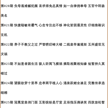
第020期 负母逃难贼犯频 哀求得免总真情 如一自律佣奉母 五官中郎扬
美名
第021期 快捷聪敏有霸气 心念专注志不移 神化皆因通灵性 仔细推敲识
玄机
第022期 养子不教父之过 严管唠叨铸大错 二线皇帝逾规矩 五州盛世无
灾祸
第023期 不如意者困生活 骇人听闻飞横祸 摘取相聚相知缘 短暂持久莫
错过
第024期 望眼欲穿十里亭 忠孝两字植人心 涌泉跃鲤全凑足 完整传承选
细精
第025期 冠冕堂皇俏门面 五彩缤纷是厅堂 足浴指压偶谈笑 四肢放松暂