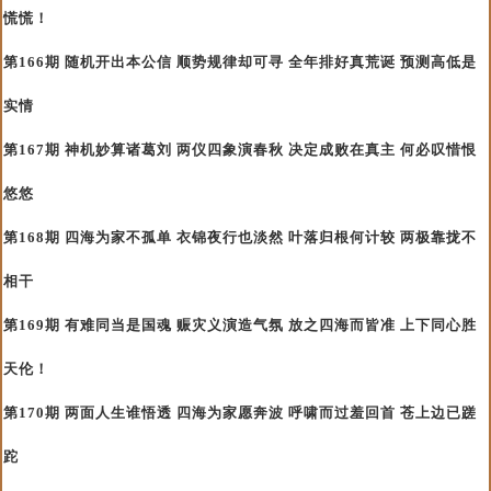
慌慌！
第166期 随机开出本公信 顺势规律却可寻 全年排好真荒诞 预测高低是
实情
第167期 神机妙算诸葛刘 两仪四象演春秋 决定成败在真主 何必叹惜恨
悠悠
第168期 四海为家不孤单 衣锦夜行也淡然 叶落归根何计较 两极靠拢不
相干
第169期 有难同当是国魂 赈灾义演造气氛 放之四海而皆准 上下同心胜
天伦！
第170期 两面人生谁悟透 四海为家愿奔波 呼啸而过羞回首 苍上边已蹉
跎