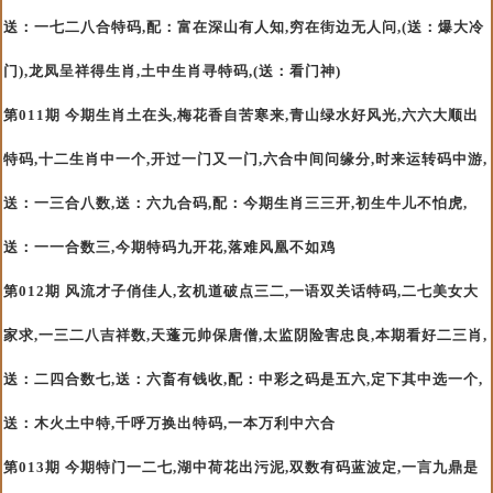
送：一七二八合特码,配：富在深山有人知,穷在街边无人问,(送：爆大冷
门),龙凤呈祥得生肖,土中生肖寻特码,(送：看门神)
第011期 今期生肖土在头,梅花香自苦寒来,青山绿水好风光,六六大顺出
特码,十二生肖中一个,开过一门又一门,六合中间问缘分,时来运转码中游,
送：一三合八数,送：六九合码,配：今期生肖三三开,初生牛儿不怕虎,
送：一一合数三,今期特码九开花,落难风凰不如鸡
第012期 风流才子俏佳人,玄机道破点三二,一语双关话特码,二七美女大
家求,一三二八吉祥数,天蓬元帅保唐僧,太监阴险害忠良,本期看好二三肖,
送：二四合数七,送：六畜有钱收,配：中彩之码是五六,定下其中选一个,
送：木火土中特,千呼万换出特码,一本万利中六合
第013期 今期特门一二七,湖中荷花出污泥,双数有码蓝波定,一言九鼎是