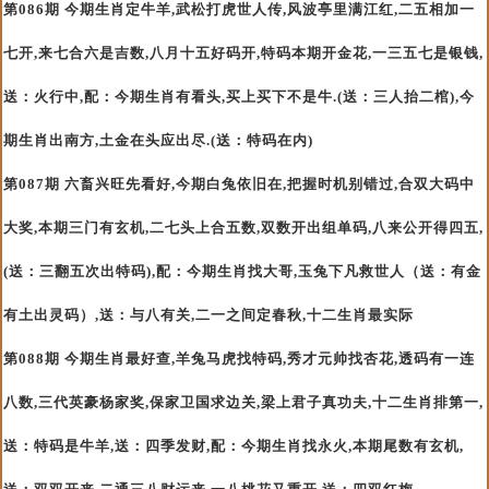
第086期 今期生肖定牛羊,武松打虎世人传,风波亭里满江红,二五相加一
七开,来七合六是吉数,八月十五好码开,特码本期开金花,一三五七是银钱,
送：火行中,配：今期生肖有看头,买上买下不是牛.(送：三人抬二棺),今
期生肖出南方,土金在头应出尽.(送：特码在内)
第087期 六畜兴旺先看好,今期白兔依旧在,把握时机别错过,合双大码中
大奖,本期三门有玄机,二七头上合五数,双数开出组单码,八来公开得四五,
(送：三翻五次出特码),配：今期生肖找大哥,玉兔下凡救世人（送：有金
有土出灵码）,送：与八有关,二一之间定春秋,十二生肖最实际
第088期 今期生肖最好查,羊兔马虎找特码,秀才元帅找杏花,透码有一连
八数,三代英豪杨家奖,保家卫国求边关,梁上君子真功夫,十二生肖排第一,
送：特码是牛羊,送：四季发财,配：今期生肖找永火,本期尾数有玄机,