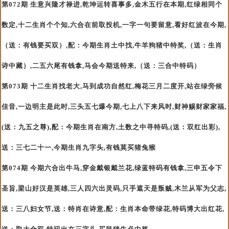
第072期 生意兴隆才禄进,乾坤运转喜事多,金木五行在本期,红绿相同个
数定,十二生肖个个知,六合在前取投机,一字一句要留意,看好红波在今期,
（送：有钱要买双）,配：今期生肖土中找,牛羊狗猪中特奖,（送：生肖
诗中藏）,二五六尾有钱拿,马会今期送特来,（送：三合中特码）
第073期 十二生肖找老大,马到成功自然红,梅花三月二度开,站在绿旁候
佳音,一边明主是此时,三头五七爆今期,七上八下来风时,财神赐财家家福,
(送：九五之尊),配：今期生肖在南方,土数之中寻特码,(送：双红出彩),
送：三七二十一,今期生肖九字头,有钱莫买猪兔猴
第074期 今期六合出牛马,穿金戴银戴兰花,绿蓝特码有钱拿,三申五令下
圣旨,梁山好汉是英雄,三人四六出灵码,只手遮天是叛贼,木兰从军为父志,
送：三八妇女节,送：特肖在诗意,配：生肖本命带绿花,特码博大出红花,