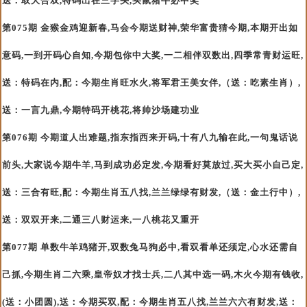
送：取大合双,特码出在三字头,买鼠猪牛必中奖
第075期 金猴金鸡迎新春,马会今期送财神,荣华富贵猜今期,本期开出如
意码,一到开码心自知,今期包你中大奖,一二相伴双数出,四季常青财运旺,
送：特码在内,配：今期生肖旺水火,将军君王美女伴,（送：吃素生肖）,
送：一言九鼎,今期特码开桃花,将帅沙场建功业
第076期 今期道人出难题,指东指西来开码,十有八九输在此,一句鬼话说
前头,大家说今期牛羊,马到成功必定发,今期看好莫放过,买大买小自己定,
送：三合有旺,配：今期生肖五八找,兰兰绿绿有财发,（送：金土行中）,
送：双双开来,二通三八财运来,一八桃花又重开
第077期 单数牛羊鸡猪开,双数兔马狗必中,看双看单还须定,心水还需自
己抓,今期生肖二六乘,皇帝奴才找士兵,二八其中选一码,木火今期有钱收,
(送：小团圆),送：今期买双,配：今期生肖五八找,兰兰六六有财发,送：