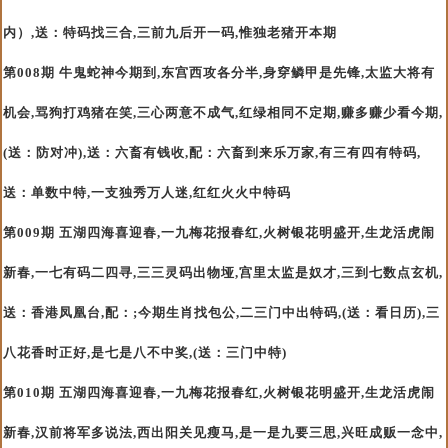
内）,送：特码找三合,三前九后开一码,惟独老猪开本期
第008期 牛鬼蛇神今期到,东宫西攻各分半,身穿鳞甲是先锋,太监大将有
机会,骂狗打鸡猪在笑,三心两意不成气,红绿相同不定期,赚多赚少看今期,
(送：防对冲),送：六畜有钱收,配：六畜到来乐万家,有三有四有特码,
送：单数中特,一支独秀万人迷,红红火火中特码
第009期 五湖四海喜迎春,一九梅花报春红,火树银花明盛开,生龙活虎闹
新春,一七有码二四寻,三三灵码出物垭,宫里太监是奴才,三到七数点玄机,
送：香港凤凰台,配：;今期生肖找包公,二三门中出特码,(送：看日历),三
八花香时正好,是七是八不中奖,(送：三门中特)
第010期 五湖四海喜迎春,一九梅花报春红,火树银花明盛开,生龙活虎闹
新春,汉前将军多说法,西出阳关见瘦马,是一是九要三思,兴旺成贩一念中,