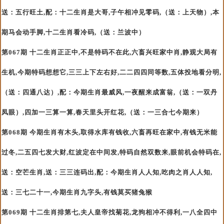
送：五行旺土,配：十二生肖是大哥,子午相冲见零码,（送：上天物）,本
期马会动手脚,十二生肖看冷码,（送：兰波中）
第067期 十二生肖正正中,不是特码不在此,六畜兴旺家中肖,静观大局有
生机,今期特码想想它,三三上下左右好,二二四四同等数,五体投地看分明,
（送：四通八达）,配：今期生肖最威风,一夜醒来成富翁,（送：一双丹
凤眼）,四加一三算一算,春天里头开红花,（送：一三合七今期来）
第068期 今期生肖有木头,取得水库有钱收,六畜再旺在家中,有钱无米能
过冬,二五四七发大财,红波定在中间发,特码自然双数来,眼前机会特码在,
送：空芒生肖,送：三三连码出,配：今期生肖人人知,吃肉之肖人人知,
送：三七二十一,今期生肖九字头,有钱莫买猪兔猴
第069期 十二生肖排第七,夫人皇帝找菊花,龙狗相冲不得利,一八全四中