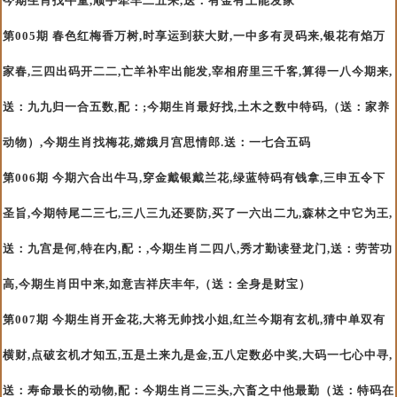
今期生肖找牛童,顺手牵羊二五来,送：有金有土能发家
第005期 春色红梅香万树,时享运到获大财,一中多有灵码来,银花有焰万
家春,三四出码开二二,亡羊补牢出能发,宰相府里三千客,算得一八今期来,
送：九九归一合五数,配：;今期生肖最好找,土木之数中特码,（送：家养
动物）,今期生肖找梅花,嫦娥月宫思情郎.送：一七合五码
第006期 今期六合出牛马,穿金戴银戴兰花,绿蓝特码有钱拿,三申五令下
圣旨,今期特尾二三七,三八三九还要防,买了一六出二九,森林之中它为王,
送：九宫是何,特在内,配：,今期生肖二四八,秀才勤读登龙门,送：劳苦功
高,今期生肖田中来,如意吉祥庆丰年,（送：全身是财宝）
第007期 今期生肖开金花,大将无帅找小姐,红兰今期有玄机,猜中单双有
横财,点破玄机才知五,五是土来九是金,五八定数必中奖,大码一七心中寻,
送：寿命最长的动物,配：今期生肖二三头,六畜之中他最勤（送：特码在