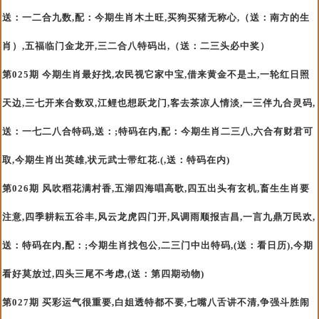
送：一二合九数,配：今期生肖木土旺,买狗买猪无称心,（送：南方的生
肖）,五福临门金龙开,三二合八特码出,（送：二三头必中奖）
第025期 今期生肖最好找,农民视它家中宝,借来黄金不是土,一轮红日照
天边,三七开来合数双,江鲤也想跃龙门,客去茶凉人情淡,一三伴九合灵码,
送：一七二八合特码,送：;特码在内,配：今期生肖二三八,六合有财君可
取,今期生肖出英雄,状元武士带红花.(,送：特码在内)
第026期 风吹稻花满村香,五湖四海唱高歌,四五出头有玄机,畜生生肖要
注意,四季耕耘五谷丰,风云龙虎四门开,风调雨顺报吉昌,一言九鼎万民欢,
送：特码在内,配：;今期生肖找包公,二三门中出特码,(送：看日历),今期
看好莫放过,四头三尾不考虑,(送：第四期动物)
第027期 买彩运气很重要,白姐透特都不要,七嘴八舌讲不清,争强斗胜闹