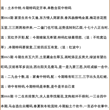
送：土木中特,今期特码定开单,单数合双中特码
第064期 家里生肖今又逢,东方情人两家亲,春风杨柳鸣金屋,梅花杏花照
玉堂,三三两两相伴来,一二偏门也可现,运势流转到乙酉,十七十八正当时,
送：双红齐开彩,配：今期猪鼠无希望,特码红绿最理想,（送：不吃窝边
草）,本期特码要留意,三前四后五有意,（送：红波中）
第065期 今期生肖五六开,土里藏金生翠玉,画蛇添足反类犬,绿波有望出
旺码,汉前将军多说法,西出阳关见瘦马,是一是九要三思,兴旺成贩一念中,
送：二九合十数,送：家禽中特码,配：今期唯有旺三三,三字出头见红鲤,
送：诗中有特码,今期特码是单数,是牛是羊自己查
第066期 十二生肖排第六,夫人皇帝找菊花,龙狗相冲不得利,一三全四中
本期,马会选出尖嘴码,春夏秋冬轮流转,今期贴土个吹牛,一言必中在掌中,