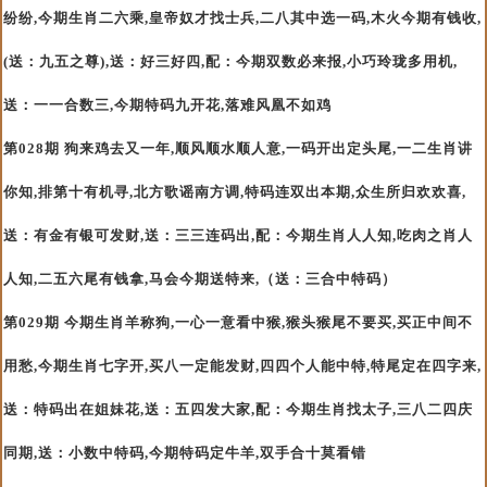
纷纷,今期生肖二六乘,皇帝奴才找士兵,二八其中选一码,木火今期有钱收,
(送：九五之尊),送：好三好四,配：今期双数必来报,小巧玲珑多用机,
送：一一合数三,今期特码九开花,落难风凰不如鸡
第028期 狗来鸡去又一年,顺风顺水顺人意,一码开出定头尾,一二生肖讲
你知,排第十有机寻,北方歌谣南方调,特码连双出本期,众生所归欢欢喜,
送：有金有银可发财,送：三三连码出,配：今期生肖人人知,吃肉之肖人
人知,二五六尾有钱拿,马会今期送特来,（送：三合中特码）
第029期 今期生肖羊称狗,一心一意看中猴,猴头猴尾不要买,买正中间不
用愁,今期生肖七字开,买八一定能发财,四四个人能中特,特尾定在四字来,
送：特码出在姐妹花,送：五四发大家,配：今期生肖找太子,三八二四庆
同期,送：小数中特码,今期特码定牛羊,双手合十莫看错