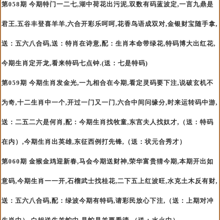
第058期 今期特门一二七,湖中荷花出污泥,双数有码蓝波定,一言九鼎是
君王,五谷丰登喜羊羊,六合开彩乐呵呵,花香鸟语成双对,金银财宝随手拿,
送：五六八合码,送：特肖在诗意,配：生肖本命带绿花,特码博大出红花,
今期生肖定开龙,看来特码七点钟.(送：七是特码)
第059期 今期生肖发金光,一九相合在今期,看定灵码要下注,说破玄机不
为奇,十二生肖中一个,开过一门又一门,六合中间问缘分,时来运转码中游,
送：二五二六是何肖,配：今期生肖找牧童,东宫夫人找奴才,（送：特码
在内）,今期生肖出英雄,东征西例打先锋,（送：状元合秀才）
第060期 金猴金鸡迎新春,马会今期送财神,荣华富贵猜今期,本期开出如
意码,今期生肖一一开,石榴武士找桂花,二下五上红波旺,水克土木反有财,
送：五六八合码,配：绿波今期有特码,请彩民放心下注,（送：上期对冲