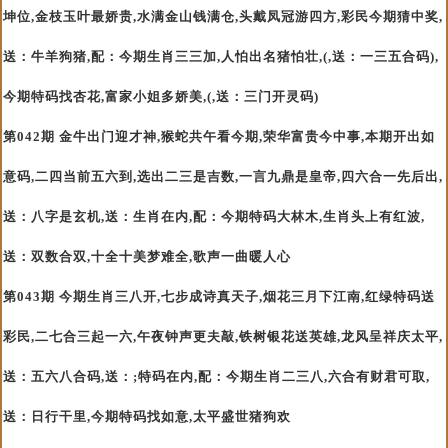
坤位,金枝玉叶最娇贵,水满金山钱满仓,头戴凤冠游四方,彩民今期猜中奖,
送：牛羊狗猪,配：今期生肖三三加,人怕出名猪怕壮,(,送：一三五合码),
今期特码找杏花,富家小姐多娇美,(,送：三门开灵码)
第042期 金牛出门迎才神,猴蛇共午看今期,荣华富贵今中事,本期开出如
意码,二四当前五六到,选出二三是吉数,一言九鼎是皇帝,四六合一先后出,
送：八字是玄机,送：生肖在内,配：今期特码大林木,生肖头上有红波,
送：双数合双,十全十美梦难全,歌声一曲暖人心
第043期 今期生肖三八开,七步成诗真天子,烟花三月下江南,红绿特码送
彩民,二七合三起一六,午夜钟声更夫敲,铁树银花送英雄,龙风呈祥庆太平,
送：五六八合码,送：;特码在内,配：今期生肖二三八,六合有财君可取,
送：日行干里,今期特码找如意,太平盛世猪狗欢