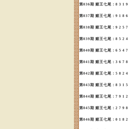
第036期 赌王七尾：8 3 1 9 5
第037期 赌王七尾：9 1 8 6 5
第038期 赌王七尾：9 2 5 7 1
第039期 赌王七尾：8 5 2 4 9
第040期 赌王七尾：6 5 4 7 8
第041期 赌王七尾：3 6 7 8 1
第042期 赌王七尾：5 8 2 4 1
第043期 赌王七尾：8 3 1 5 0
第044期 赌王七尾：7 9 1 2 8
第045期 赌王七尾：2 7 9 8 5
第046期 赌王七尾：0 1 8 2 3