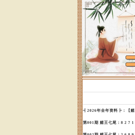
┫2026年全年资料┣：【赌王
第001期 赌王七尾：8 2 7 1 6
第002期 赌王七尾：2 6 8 9 7