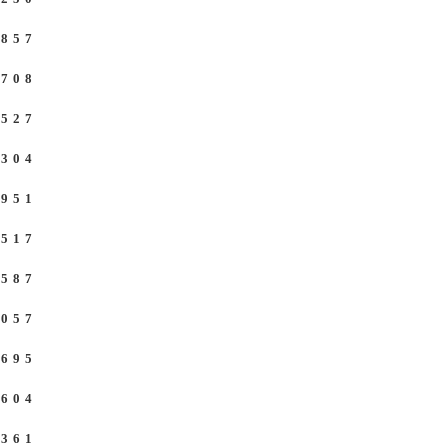
 5 7
 0 8
 2 7
 0 4
 5 1
 1 7
 8 7
 5 7
 9 5
 0 4
 6 1