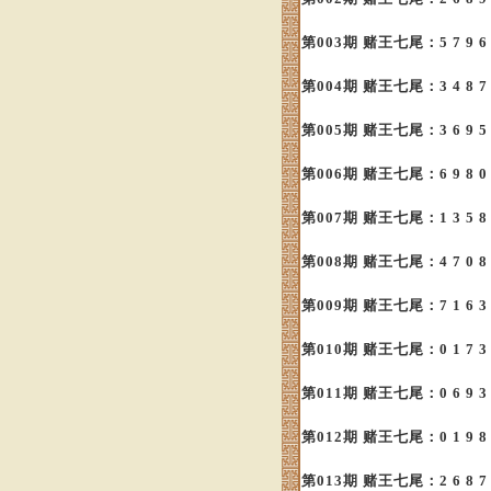
第003期 赌王七尾：5 7 9 6 3
第004期 赌王七尾：3 4 8 7 2
第005期 赌王七尾：3 6 9 5 1
第006期 赌王七尾：6 9 8 0 5
第007期 赌王七尾：1 3 5 8 4
第008期 赌王七尾：4 7 0 8 1
第009期 赌王七尾：7 1 6 3 9
第010期 赌王七尾：0 1 7 3 5
第011期 赌王七尾：0 6 9 3 2
第012期 赌王七尾：0 1 9 8 2
第013期 赌王七尾：2 6 8 7 5