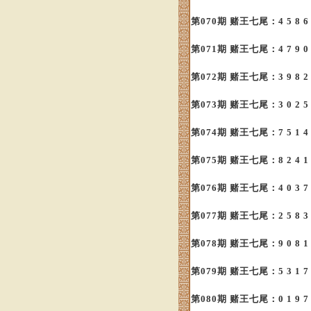
第070期 赌王七尾：4 5 8 6 0
第071期 赌王七尾：4 7 9 0 1
第072期 赌王七尾：3 9 8 2 7
第073期 赌王七尾：3 0 2 5 9
第074期 赌王七尾：7 5 1 4 9
第075期 赌王七尾：8 2 4 1 5
第076期 赌王七尾：4 0 3 7 8
第077期 赌王七尾：2 5 8 3 6
第078期 赌王七尾：9 0 8 1 2
第079期 赌王七尾：5 3 1 7 4
第080期 赌王七尾：0 1 9 7 4