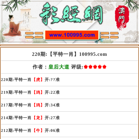
220期:【平特一肖】100995.com
作者：
皇后大道
评级:
♚♚♚♚♚
220期:平特一肖
【虎】
开:??准
219期:平特一肖
【鸡】
开:22准
217期:平特一肖
【鸡】
开:34准
214期:平特一肖
【龙】
开:27准
212期:平特一肖
【牛】
开:06准